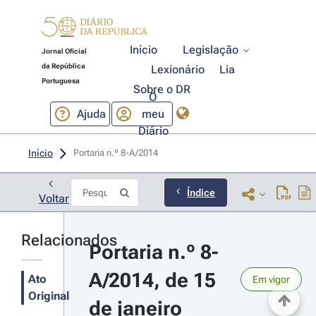
Início
Legislação
Jornal Oficial
da República
Lexionário
Lia
Portuguesa
Sobre o DR
O
Ajuda
meu
Diário
Início
Portaria n.º 8-A/2014 
Índice
Voltar
Relacionados
Portaria n.º 8-
A/2014, de 15 
Ato
Em vigor
Original
de janeiro