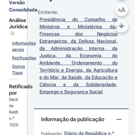
Versão
A
Consolidada
A
Emitente:
Presidência do Conselho de 
Análise
Jurídica
Ministros e Ministérios das 
Finanças, dos Negócios 
Estrangeiros, da Defesa Nacional, 
Informações
da Administração Interna, da 
gerais
Justiça, da Economia, do 
Retificações
Ambiente, Ordenamento do 
Outros
Território e Energia, da Agricultura 
Tipos
e do Mar, da Saúde, da Educação e 
Ciência e da Solidariedade, 
Retificado
Emprego e Segurança Social
por
Declaração 
de 
Retificação 
n.º 
Informação da publicação
10/2014
Diário da República n.º 
Publicação: