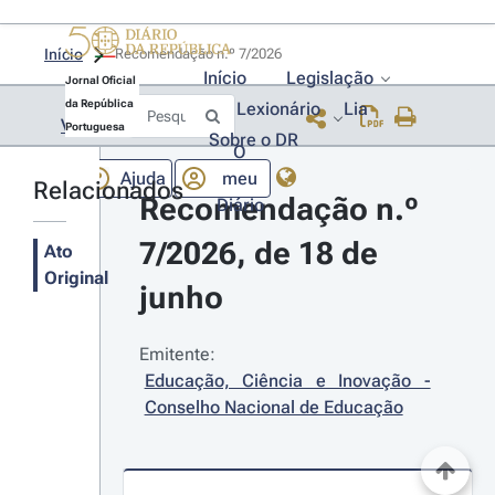
Início
Recomendação n.º 7/2026 
Início
Legislação
Jornal Oficial
da República
Lexionário
Lia
Voltar
Portuguesa
Sobre o DR
O
Ajuda
meu
Relacionados
Recomendação n.º 
Diário
7/2026, de 18 de 
Ato
Original
junho
Emitente:
Educação, Ciência e Inovação - 
Conselho Nacional de Educação