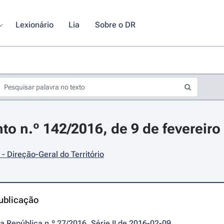
Lexionário
Lia
Sobre o DR
o n.º 142/2016, de 9 de fevereiro
- Direção-Geral do Território
ublicação
da República n.º 27/2016, Série II de 2016-02-09