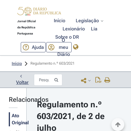
Início
Legislação
Jornal Oficial
da República
Lexionário
Lia
Portuguesa
Sobre o DR
O
Ajuda
meu
Diário
Início
Regulamento n.º 603/2021 
Voltar
Relacionados
Regulamento n.º 
603/2021, de 2 de 
Ato
Original
julho