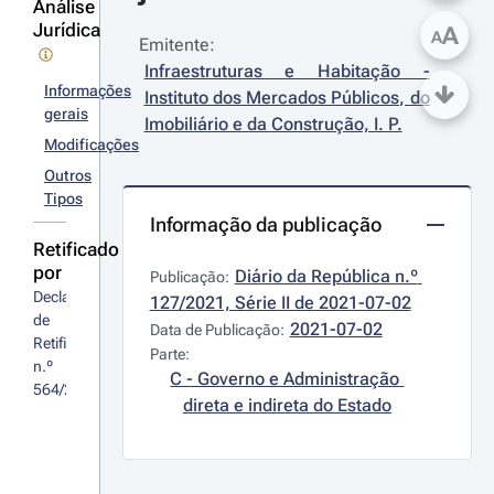
Análise
Jurídica
A
A
Emitente:
Infraestruturas e Habitação - 
Informações
Instituto dos Mercados Públicos, do 
gerais
Imobiliário e da Construção, I. P.
Modificações
Outros
Tipos
Informação da publicação
Retificado
por
Diário da República n.º 
Publicação:
Declaração 
127/2021, Série II de 2021-07-02
de 
2021-07-02
Data de Publicação:
Retificação 
Parte:
n.º 
C - Governo e Administração 
564/2021
direta e indireta do Estado