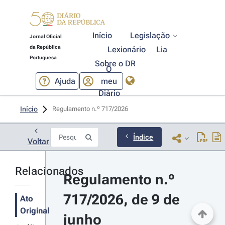
Início
Legislação
Jornal Oficial
da República
Lexionário
Lia
Portuguesa
Sobre o DR
O
Ajuda
meu
Diário
Início
Regulamento n.º 717/2026 
Índice
Voltar
Relacionados
Regulamento n.º 
717/2026, de 9 de 
Ato
Original
junho