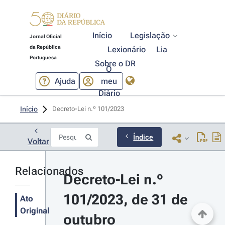
Início
Legislação
Jornal Oficial
da República
Lexionário
Lia
Portuguesa
Sobre o DR
O
Ajuda
meu
Diário
Início
Decreto-Lei n.º 101/2023 
Índice
Voltar
Relacionados
Decreto-Lei n.º 
101/2023, de 31 de 
Ato
Original
outubro