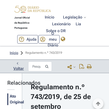
Início
Legislação
Jornal Oficial
da República
Lexionário
Lia
Portuguesa
Sobre o DR
O
Ajuda
meu
Diário
Início
Regulamento n.º 743/2019 
Voltar
Relacionados
Regulamento n.º 
743/2019, de 25 de 
Ato
Original
setembro