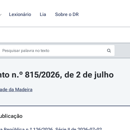
Lexionário
Lia
Sobre o DR
o n.º 815/2026, de 2 de julho
dade da Madeira
ublicação
da República n.º 126/2026, Série II de 2026-07-02