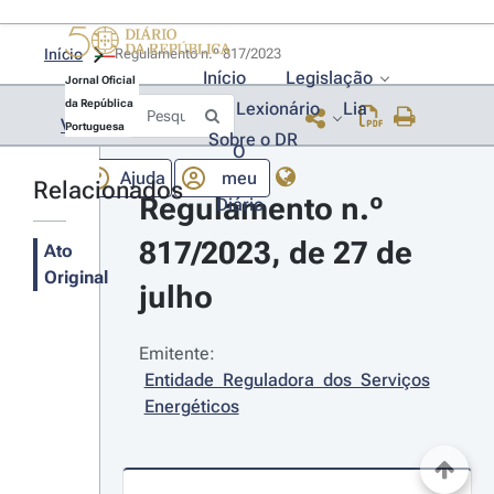
Início
Regulamento n.º 817/2023 
Início
Legislação
Jornal Oficial
da República
Lexionário
Lia
Voltar
Portuguesa
Sobre o DR
O
Ajuda
meu
Relacionados
Regulamento n.º 
Diário
817/2023, de 27 de 
Ato
Original
julho
Emitente:
Entidade Reguladora dos Serviços 
Energéticos