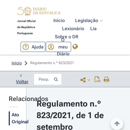
Início
Legislação
Jornal Oficial
da República
Lexionário
Lia
Portuguesa
Sobre o DR
O
Ajuda
meu
Diário
Início
Regulamento n.º 823/2021 
Voltar
Relacionados
Regulamento n.º 
823/2021, de 1 de 
Ato
Original
setembro