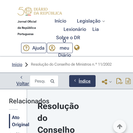
Início
Legislação
Jornal Oficial
da República
Lexionário
Lia
Portuguesa
Sobre o DR
O
Ajuda
meu
Diário
Início
Resolução do Conselho de Ministros n.º 11/2002 
Índice
Voltar
Relacionados
Resolução 
do 
Ato
Original
Conselho 