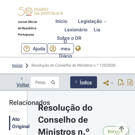
Início
Legislação
Jornal Oficial
da República
Lexionário
Lia
Portuguesa
Sobre o DR
O
Ajuda
meu
Diário
Início
Resolução do Conselho de Ministros n.º 125/2026 
Índice
Voltar
Relacionados
Resolução do 
Conselho de 
Ato
Original
Ministros n.º 
Em vigor