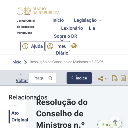
Início
Legislação
Jornal Oficial
da República
Lexionário
Lia
Portuguesa
Sobre o DR
O
Ajuda
meu
Diário
Início
Resolução do Conselho de Ministros n.º 22/96 
Índice
Voltar
Relacionados
Resolução do 
Conselho de 
Ato
Original
Ministros n.º 
Em vigor