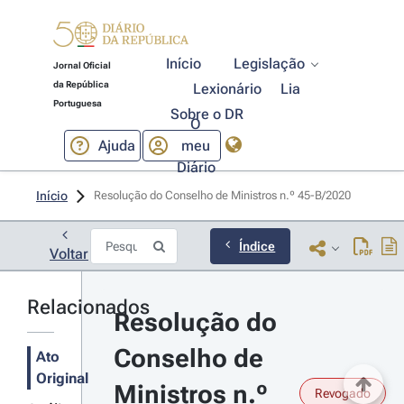
Início
Legislação
Jornal Oficial
da República
Lexionário
Lia
Portuguesa
Sobre o DR
O
Ajuda
meu
Diário
Início
Resolução do Conselho de Ministros n.º 45-B/2020 
Índice
Voltar
Relacionados
Resolução do 
Conselho de 
Ato
Original
Ministros n.º 
Revogado