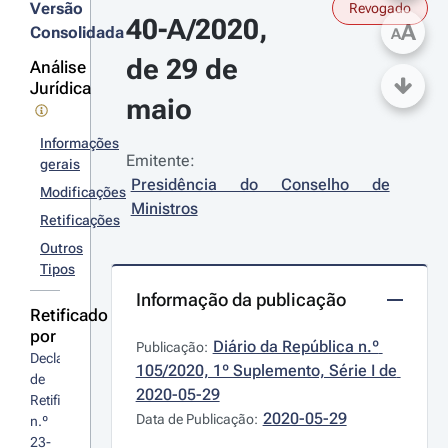
Versão
Revogado
40-A/2020, 
A
Consolidada
A
de 29 de 
Análise
Jurídica
maio
Informações
Emitente:
gerais
Presidência do Conselho de 
Modificações
Ministros
Retificações
Outros
Tipos
Informação da publicação
Retificado
por
Diário da República n.º 
Publicação:
Declaração 
105/2020, 1º Suplemento, Série I de 
de 
2020-05-29
Retificação 
2020-05-29
Data de Publicação:
n.º 
23-