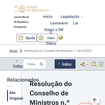
Início
Legislação
Jornal Oficial
da República
Lexionário
Lia
Portuguesa
Sobre o DR
O
Ajuda
meu
Diário
Início
Resolução do Conselho de Ministros n.º 40-A/2020 
Índice
Voltar
Relacionados
Resolução do 
Conselho de 
Ato
Original
Ministros n.º 