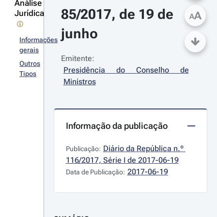
Análise
85/2017, de 19 de 
Jurídica
A
A
junho
Informações
gerais
Emitente:
Outros
Presidência do Conselho de 
Tipos
Ministros
Informação da publicação
Diário da República n.º 
Publicação:
116/2017, Série I de 2017-06-19
2017-06-19
Data de Publicação: