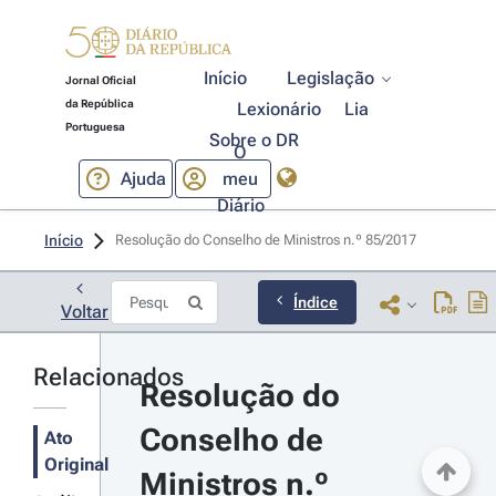
Início
Legislação
Jornal Oficial
da República
Lexionário
Lia
Portuguesa
Sobre o DR
O
Ajuda
meu
Diário
Início
Resolução do Conselho de Ministros n.º 85/2017 
Índice
Voltar
Relacionados
Resolução do 
Conselho de 
Ato
Original
Ministros n.º 