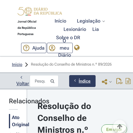
Início
Legislação
Jornal Oficial
da República
Lexionário
Lia
Portuguesa
Sobre o DR
O
Ajuda
meu
Diário
Início
Resolução do Conselho de Ministros n.º 89/2026 
Índice
Voltar
Relacionados
Resolução do 
Conselho de 
Ato
Original
Ministros n.º 
Em vigor