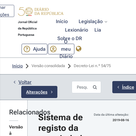
har
ações
Início
Legislação
Jornal Oficial
da República
Lexionário
Lia
Portuguesa
Sobre o DR
O
Ajuda
meu
Diário
19-08-16
Início
Versão consolidada
Decreto-Lei n.º 54/75 
creto-Lei 
º 111/2019 
1.ª Série
Voltar
mplifica e
Índice
Alterações
ualiza os
ocedimentos
ministrativos
e registo
Relacionados
r detalhes
tomóvel
Sistema de 
Data da última alteração:
s
2019-08-16
registo da 
terações
Versão
à