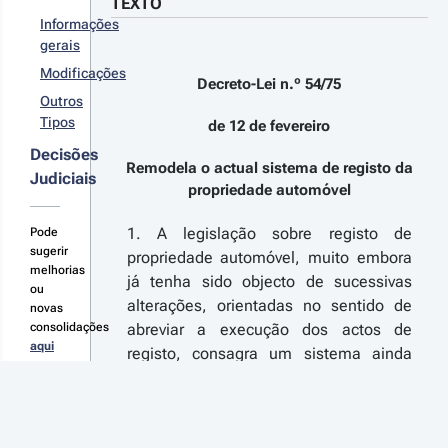
TEXTO
r
Informações
reciação
gerais
rlamentar,
r
 Decreto-
Modificações
Decreto-Lei n.º 54/75
ei n.º
talhes
Outros
/2008, de
s
Tipos
1 de
de 12 de fevereiro
terações
neiro, que
Decisões
mplifica o
Remodela o actual sistema de registo da
gime do
Judiciais
propriedade automóvel
gisto de
ículos e
08-01-
ocede à
1. A legislação sobre registo de
Pode
1
na
sugerir
propriedade automóvel, muito embora
creto-
teração ao
melhorias
já tenha sido objecto de sucessivas
 n.º 
creto-Lei
ou
º 54/75, de
alterações, orientadas no sentido de
/2008 - 
novas
2 de
ª Série
consolidações
abreviar a execução dos actos de
vereiro, à
mplifica o
aqui
registo, consagra um sistema ainda
tima
gime do
teração ao
demasiado complexo, por
gisto de
gulamento
excessivamente apegado às normas
ículos e
 Registo
ocede à
aplicáveis ao registo predial, que
r
na
tomóveis,