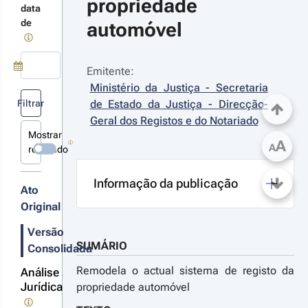
propriedade 
data
de
automóvel
17-05-30
 n.º 
/2017 - 
ª Série
Emitente:
anspõe a
Use a tecla de seta para baixo para abrir o calendário; Use as tecla
Ministério da Justiça - Secretaria 
etiva
Filtrar
de Estado da Justiça - Direcção-
14/42/UE,
Geral dos Registos e do Notariado
rlamento
Mostrar
A
r detalhes
ropeu e do
A
revogado
nselho, de
s
de abril de
terações
Informação da publicação
14, sobre o
Ato
ngelamento
Original
a perda dos
strumentos
08-08-
Versão
produtos do
1
rime na
SUMÁRIO
Consolidada
 n.º 
ião
/2008 - 
ropeia
Remodela o actual sistema de registo da
Análise
ª Série
Jurídica
propriedade automóvel
imeira
eração,