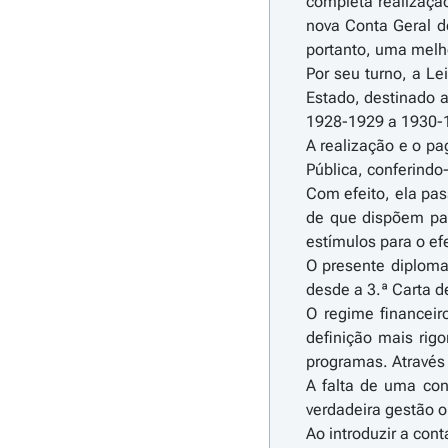
completa realizaçã
nova Conta Geral do
portanto, uma melho
Por seu turno, a Le
Estado, destinado a
1928-1929 a 1930-
A realização e o pa
Pública, conferindo
Com efeito, ela pas
de que dispõem par
estímulos para o efe
O presente diploma,
desde a 3.ª Carta d
O regime financeir
definição mais rig
programas. Através
A falta de uma con
verdadeira gestão 
Ao introduzir a con