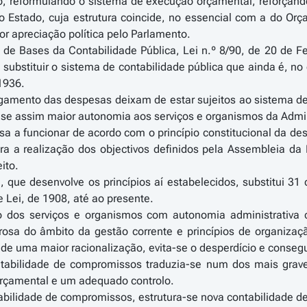
o, reformulando o sistema de execução orçamental, reforçan
 Estado, cuja estrutura coincide, no essencial com a do Orçam
r apreciação política pelo Parlamento.
i de Bases da Contabilidade Pública, Lei n.º 8/90, de 20 de F
 substituir o sistema de contabilidade pública que ainda é, no
1936.
gamento das despesas deixam de estar sujeitos ao sistema de
-se assim maior autonomia aos serviços e organismos da Admin
sa a funcionar de acordo com o princípio constitucional da de
a a realização dos objectivos definidos pela Assembleia da 
ito.
 que desenvolve os princípios aí estabelecidos, substitui 3
e Lei, de 1908, até ao presente.
o dos serviços e organismos com autonomia administrativa 
orosa do âmbito da gestão corrente e princípios de organiza
 de uma maior racionalização, evita-se o desperdício e cons
tabilidade de compromissos traduzia-se num dos mais grave
orçamental e um adequado controlo.
tabilidade de compromissos, estrutura-se nova contabilidade 