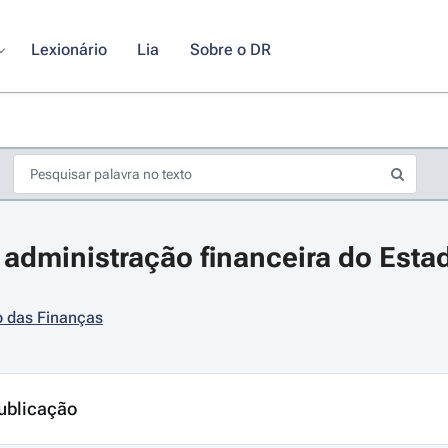
Lexionário
Lia
Sobre o DR
administração financeira do Esta
o das Finanças
s de seta para navegar pelos dias do calendário; Use cmd ou ctrl + seta p
ublicação