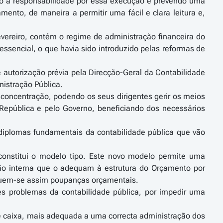
do a responsabilidade por essa execução e prevendo uma
ento, de maneira a permitir uma fácil e clara leitura e,
evereiro, contém o regime de administração financeira do
 essencial, o que havia sido introduzido pelas reformas de
 autorização prévia pela Direcção-Geral da Contabilidade
istração Pública.
sconcentração, podendo os seus dirigentes gerir os meios
República e pelo Governo, beneficiando dos necessários
1 diplomas fundamentais da contabilidade pública que vão
constitui o modelo tipo. Este novo modelo permite uma
ção interna que o adequam à estrutura do Orçamento por
eguem-se assim poupanças orçamentais.
s problemas da contabilidade pública, por impedir uma
de caixa, mais adequada a uma correcta administração dos