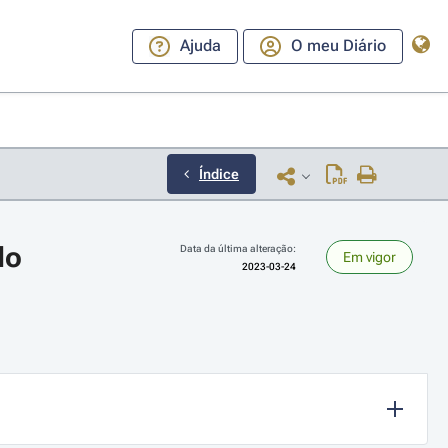
Ajuda
O meu Diário
Índice
do
Data da última alteração:
Em vigor
2023-03-24
ara a direita ou esquerda para navegar pelos meses; Use cmd ou ctrl + set