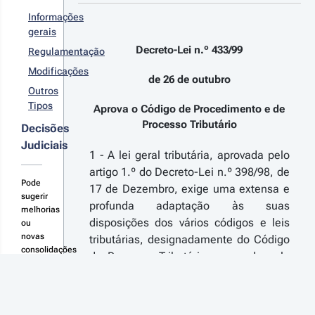
 n.º 
/2023 - 
Informações
ª Série
gerais
çamento
Decreto-Lei n.º 433/99
Regulamentação
 Estado
ra 2024
Modificações
de 26 de outubro
Outros
r
Tipos
talhes
Aprova o Código de Procedimento e de
s
Processo Tributário
Decisões
terações
Judiciais
1 - A lei geral tributária, aprovada pelo
artigo 1.º do Decreto-Lei n.º 398/98, de
Pode
17 de Dezembro, exige uma extensa e
sugerir
23-08-28
profunda adaptação às suas
melhorias
creto-Lei 
disposições dos vários códigos e leis
ou
º 74-
novas
tributárias, designadamente do Código
2023 - 1.ª 
consolidações
de Processo Tributário, aprovado pelo
rie
aqui
artigo 1.º do Decreto-Lei n.º 154/91, de
ltera o
tatuto dos
23 de Abril.
ibunais
Na verdade, aquela lei chamou a si a
ministrativos