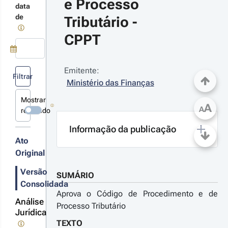
e Processo 
data
ibutário e
de
Tributário - 
utros atos
24-11-
islativos.
2
CPPT
creto-
 n.º 
/2024 - 
Use a tecla de seta para baixo para abrir o calendário; Use as tecla
Emitente:
ª Série
Filtrar
Ministério das Finanças
gulamenta
citações e
Mostrar
tificações
A
A
revogado
trónicas a
dadãos e
r
Informação da publicação
presas,
 âmbito
talhes
Ato
s
Original
ocessos
terações
iciais.
Versão
SUMÁRIO
Consolidada
Aprova o Código de Procedimento e de
Análise
Processo Tributário
23-12-
Jurídica
9
TEXTO