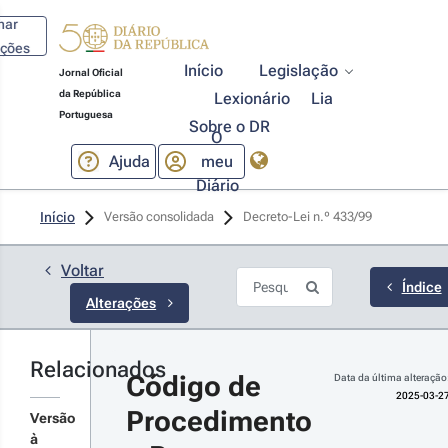
har
ações
Início
Legislação
Jornal Oficial
da República
Lexionário
Lia
Portuguesa
Sobre o DR
O
Ajuda
meu
Diário
25-03-27
Início
Versão consolidada
Decreto-Lei n.º 433/99 
creto-Lei 
º 49/2025 - 
ª Série
Voltar
rova medidas
Índice
Alterações
 simplificação
cal, alterando,
signadamente,
Estatuto dos
Relacionados
r detalhes
nefícios
Código de 
Data da última alteração
iscais, o
s alterações
2025-03-2
ódigo de
Procedimento 
Versão
ocedimento e
à
e Processo