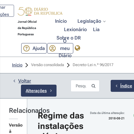
har
ações
Início
Legislação
Jornal Oficial
da República
Lexionário
Lia
Portuguesa
Sobre o DR
O
Ajuda
meu
Diário
18-08-
Início
Versão consolidada
Decreto-Lei n.º 96/2017 
1
 n.º 
/2018 - 
Voltar
ª Série
Índice
Alterações
imeira
eração,
r
reciação
Relacionados
Regime das 
rlamentar,
Data da última alteração:
r
 Decreto-
2018-08-21
instalações 
ei n.º
talhes
Versão
/2017, de
s
à