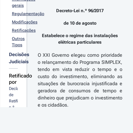
claração 
pública, n.º
gerais
 
, 1.ª série,
Decreto-Lei n.º 96/2017
tificação 
Regulamentação
e 10 de
º 29/2017 
gosto de
Modificações
de 10 de agosto
1.ª Série
17
Retificações
tifica o
Estabelece o regime das instalações
reto-Lei n.º
Outros
/2017, de
elétricas particulares
Tipos
 de agosto,
 Economia,
Decisões
O XXI Governo elegeu como prioridade
r detalhes
e
Judiciais
o relançamento do Programa SIMPLEX,
tabelece o
s
gime das
tendo em vista reduzir o tempo e o
terações
stalações
Retificado
custo do investimento, eliminando as
tricas
por
situações de burocracia injustificada e
ticulares,
Declaração 
blicado no
geradora de consumos de tempo e
17-08-
de 
iário da
0
dinheiro que prejudicam o investimento
pública, 1.ª
Retificação 
creto-
e os cidadãos.
ie, n.º 154,
n.º 
 n.º 
e 10 de
A classificação das instalações
29/2017
/2017 - 
gosto de
elétricas e as normas relativas ao
Declaração 
ª Série
17
de 
controlo prévio e às atividades
Retificação 