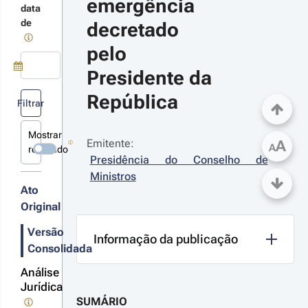
emergência 
terações
data
de
decretado 
pelo 
21-02-
Presidente da 
2
Use a tecla de seta para baixo para abrir o calendário; Use as tecla
República
creto 
Filtrar
º 3-
2021 - 
Mostrar
ª Série
Emitente:
A
A
revogado
gulamenta
Presidência do Conselho de 
estado de
Ministros
ergência
Ato
cretado
lo
Original
r
esidente
 República
talhes
Versão
Informação da publicação
s
Consolidada
terações
Análise
Jurídica
SUMÁRIO