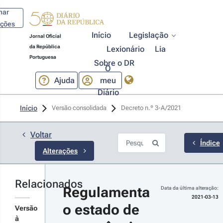
har
ações
Início
Legislação
Jornal Oficial
da República
Lexionário
Lia
Portuguesa
Sobre o DR
O
Ajuda
meu
Diário
21-03-
Início
Versão consolidada
Decreto n.º 3-A/2021 
3
creto 
º 4/2021 
Voltar
1.ª Série
Índice
Alterações
gulamenta
estado de
ergência
cretado
Relacionados
Regulamenta 
lo
Data da última alteração:
r
esidente
2021-03-13
o estado de 
 República
talhes
Versão
s
à