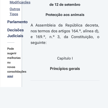
r detalhes
rovado pelo
Modificações
de 12 de setembro
reto-Lei n.º
s
Outros
0/82, de 23
terações
Tipos
 setembro,
Protecção aos animais
iminalizando
Parlamento
s maus
A Assembleia da República decreta,
ratos a
02-07-31
Decisões
nos termos dos artigos 164.º, alínea d),
imais de
 n.º 
Judiciais
mpanhia, e
e 169.º, n.º 3, da Constituição, o
/2002 - 
 segunda
seguinte:
ª Série
eração à Lei
imeiras
Pode
º 92/95, de
terações à
2 de
sugerir
i n.º 12-
tembro,
melhorias
Capítulo I
2000, de 8
bre
ou
e Julho
oteção aos
novas
Princípios gerais
r detalhes
roíbe como
imais,
consolidações
ntra-
s
argando os
aqui
denação os
terações
reitos das
pectáculos
sociações
uromáquicos
filas
 que seja
Artigo 1.º
fligida a
95-
rte às reses
-12
le lidadas e
Medidas gerais de protecção
 