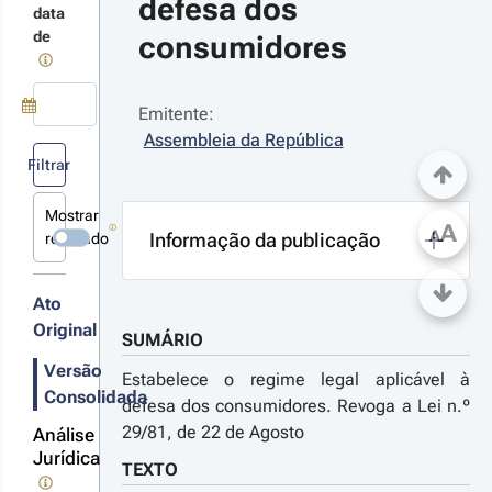
defesa dos 
data
 31 de julho
de
consumidores
21-12-10
creto-
i n.º 109-
2021 - 1.ª 
Emitente:
rie
Use a tecla de seta para baixo para abrir o calendário; Use as tecla
Assembleia da República
anspõe
Filtrar
rcialmente
iretiva (UE)
Mostrar
19/2161,
A
A
lativa à
Informação da publicação
revogado
r detalhes
fesa dos
nsumidores
s
terações
Ato
Original
SUMÁRIO
Versão
21-10-
Estabelece o regime legal aplicável à
Consolidada
8
defesa dos consumidores. Revoga a Lei n.º
creto-
29/81, de 22 de Agosto
Análise
 n.º 
Jurídica
TEXTO
/2021 - 