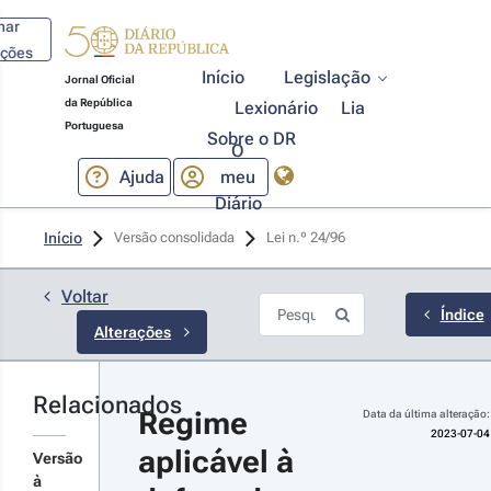
har
ações
Início
Legislação
Jornal Oficial
da República
Lexionário
Lia
Portuguesa
Sobre o DR
O
Ajuda
meu
Diário
23-07-04
Início
Versão consolidada
Lei n.º 24/96 
 n.º 
/2023 - 
ª Série
Voltar
eda a
Índice
Alterações
novação
rçada de
rviços ou
uipamentos
Relacionados
r detalhes
ja vida útil
Regime 
Data da última alteração:
ão tenha
s
2023-07-04
pirado,
aplicável à 
terações
Versão
terando a
à
i n.º 24/96,