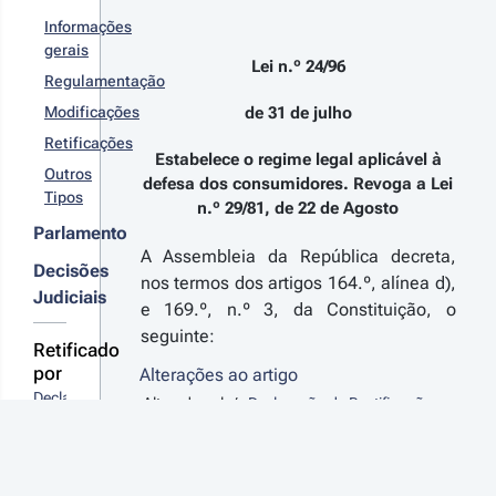
ª Série
gula os
Informações
reitos do
gerais
nsumidor
Lei n.º 24/96
Regulamentação
 compra
venda de
Modificações
de 31 de julho
r
ns,
nteúdos
talhes
Retificações
Estabelece o regime legal aplicável à
serviços
s
Outros
itais,
defesa dos consumidores. Revoga a Lei
terações
Tipos
anspondo
n.º 29/81, de 22 de Agosto
 Diretivas
Parlamento
E)
A Assembleia da República decreta,
19/771 e
Decisões
nos termos dos artigos 164.º, alínea d),
E)
21-07-14
Judiciais
19/770
e 169.º, n.º 3, da Constituição, o
creto-Lei 
seguinte:
º 59/2021 - 
Retificado
ª Série
por
Alterações ao artigo
tabelece o
Declaração 
Alterado pelo/a
Declaração de Rectificação
gime aplicável
de 
n.º 16/96 - Diário da República n.º 263/1996,
sponibilização
Retificação 
Série I-A de 1996-11-13
, em vigor a partir de
divulgação de
n.º 
1996-11-13
r detalhes
nhas
16/96