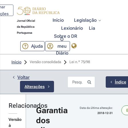
har
ações
Início
Legislação
Jornal Oficial
da República
Lexionário
Lia
Portuguesa
Sobre o DR
O
Ajuda
meu
Diário
18-12-
Início
Versão consolidada
Lei n.º 75/98 
1
 n.º 
/2018 - 
Voltar
ª Série
Índice
Alterações
çamento
 Estado
ra 2019
Relacionados
r
Garantia 
Data da última alteração:
talhes
2018-12-31
dos 
s
Versão
terações
à