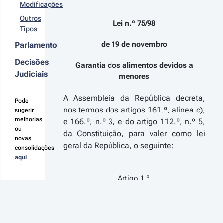
ª Série
imeira alteração
Modificações
 Regime Geral
çamento
Outros
o Processo
 Estado
Lei n.º 75/98
telar Cível e à
Tipos
ra 2013
gunda alteração
de 19 de novembro
Parlamento
r
ei n.º 75/98, de
 de novembro
talhes
Decisões
Garantia dos alimentos devidos a
s
Judiciais
menores
terações
A Assembleia da República decreta,
Pode
nos termos dos artigos 161.º, alínea c),
sugerir
melhorias
e 166.º, n.º 3, e do artigo 112.º, n.º 5,
98-
ou
da Constituição, para valer como lei
-19
novas
 
geral da República, o seguinte:
consolidações
 
aqui
/98 
.ª 
Artigo 1.º
rie
Garantia de alimentos devidos a
menores