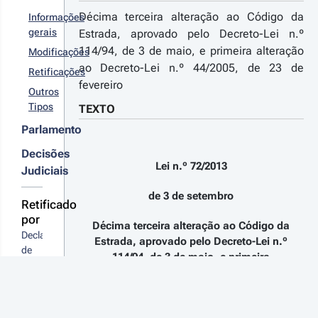
ª Série
abilita a
Décima terceira alteração ao Código da
Informações
ondução de
gerais
Estrada, aprovado pelo Decreto-Lei n.º
ículos a motor
114/94, de 3 de maio, e primeira alteração
Modificações
los detentores
 títulos de
ao Decreto-Lei n.º 44/2005, de 23 de
Retificações
r detalhes
ndução
fevereiro
itidos por
s alterações
Outros
tados-
Tipos
TEXTO
embros da
Parlamento
munidade dos
íses de Língua
Decisões
rtuguesa e da
21-08-24
Lei n.º 72/2013
ganização
Judiciais
 n.º 
ara a
/2021 - 1.ª 
operação e
de 3 de setembro
rie
Retificado
senvolvimento
odifica o
por
onómico
Décima terceira alteração ao Código da
egime de
Declaração 
Estrada, aprovado pelo Decreto-Lei n.º
tacionamento,
de 
ernoita e
114/94, de 3 de maio, e primeira
Retificação 
arcamento de
alteração ao Decreto-Lei n.º 44/2005, de
r detalhes
n.º 
tocaravanas,
23 de fevereiro
lterando o
s
46-
ódigo da
terações
A/2013