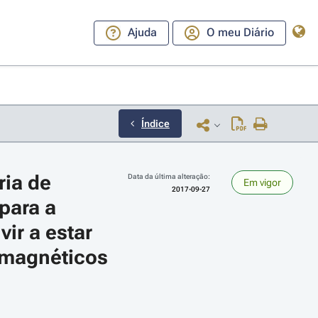
Ajuda
O meu Diário
Índice
ia de 
Data da última alteração:
Em vigor
2017-09-27
ara a 
r a estar 
omagnéticos 
ara a direita ou esquerda para navegar pelos meses; Use cmd ou ctrl + set