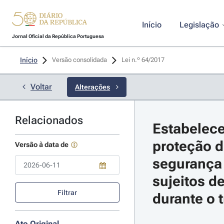
Início
Legislação
Jornal Oficial da República Portuguesa
Início
Versão consolidada
Lei n.º 64/2017 
Voltar
Alterações
Relacionados
Estabelece
proteção d
Versão à data de
segurança 
sujeitos d
Use a tecla de seta para baixo para abrir o calendário; Use as tecla
Filtrar
durante o 
Ato Original