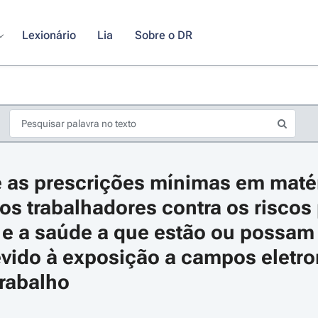
Lexionário
Lia
Sobre o DR
 as prescrições mínimas em matér
os trabalhadores contra os riscos p
e a saúde a que estão ou possam vi
evido à exposição a campos eletr
s de seta para navegar pelos dias do calendário; Use cmd ou ctrl + seta p
trabalho