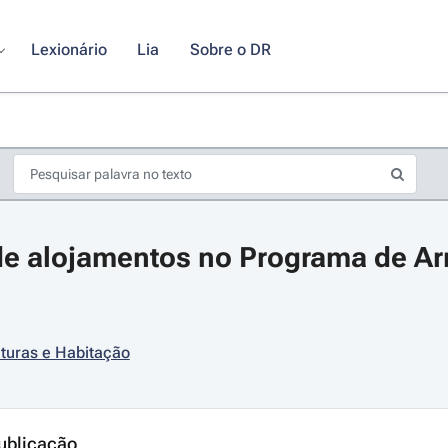
Lexionário
Lia
Sobre o DR
de alojamentos no Programa de Ar
uturas e Habitação
s de seta para navegar pelos dias do calendário; Use cmd ou ctrl + seta p
ublicação