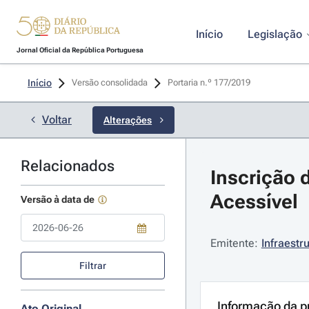
Início
Legislação
Jornal Oficial da República Portuguesa
Início
Versão consolidada
Portaria n.º 177/2019 
Voltar
Alterações
Relacionados
Inscrição 
Acessível
Versão à data de
Emitente:
Infraestr
Use a tecla de seta para baixo para abrir o calendário; Use as tecla
Filtrar
Informação da p
Ato Original