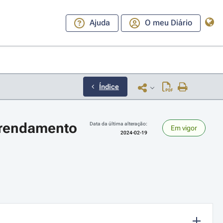
Ajuda
O meu Diário
Índice
rendamento 
Data da última alteração:
Em vigor
2024-02-19
ara a direita ou esquerda para navegar pelos meses; Use cmd ou ctrl + set