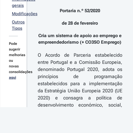
gerais
Portaria n.º 52/2020
Modificações
Outros
de 28 de fevereiro
Tipos
Cria um sistema de apoio ao emprego e
empreendedorismo (+ CO3SO Emprego)
Pode
sugerir
O Acordo de Parceria estabelecido
melhorias
ou
entre Portugal e a Comissão Europeia,
novas
denominado Portugal 2020, adota os
consolidações
princípios de programação
aqui
estabelecidos para a implementação
da Estratégia União Europeia 2020 (UE
2020) e consagra a política de
desenvolvimento económico, social,
ambiental e territorial necessária para
apoiar, estimular e assegurar um novo
ciclo nacional de crescimento e de