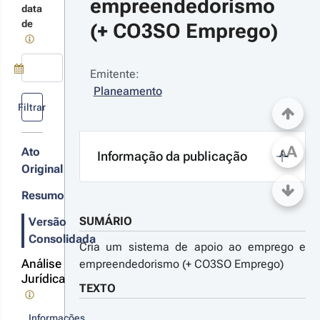
empreendedorismo 
data
20-05-26
de
(+ CO3SO Emprego)
rtaria n.º 
8/2020 - 1.ª 
rie
ocede à primeira
Emitente:
lteração ao
Use a tecla de seta para baixo para abrir o calendário; Use as tecla
Planeamento
gulamento do
Filtrar
stema de Apoios
 Emprego e ao
r detalhes das
preendedorismo
A
 +CO3SO
terações
Ato
A
Informação da publicação
prego, aprovado
Original
 anexo à Portaria
º 52/2020, de 28
Resumo
20-
fevereiro
-28
SUMÁRIO
Versão
rtaria 
Consolidada
 
Cria um sistema de apoio ao emprego e
/2020 
Análise
empreendedorismo (+ CO3SO Emprego)
.ª 
Jurídica
TEXTO
rie
Informações