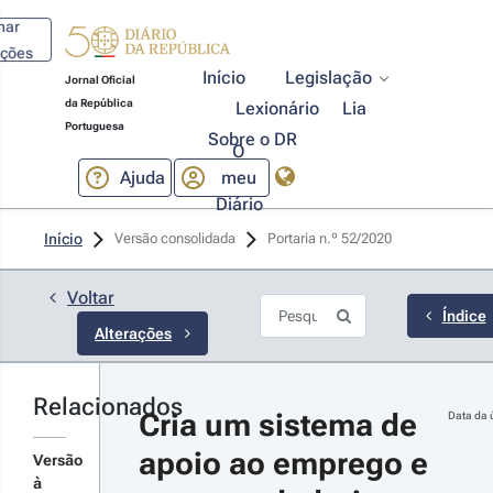
har
ações
Início
Legislação
Jornal Oficial
da República
Lexionário
Lia
Portuguesa
Sobre o DR
O
Ajuda
meu
Diário
23-07-03
Início
Versão consolidada
Portaria n.º 52/2020 
rtaria n.º 
5/2023 - 1.ª 
rie
Voltar
gunda alteração
Índice
Alterações
 Regulamento do
stema de Apoios
 Emprego e ao
preendedorismo
Relacionados
r detalhes das
CO3SO
Cria um sistema de 
Data da 
prego)
terações
apoio ao emprego e 
Versão
à