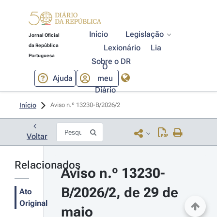
Início
Legislação
Jornal Oficial
da República
Lexionário
Lia
Portuguesa
Sobre o DR
O
Ajuda
meu
Diário
Início
Aviso n.º 13230-B/2026/2 
Voltar
Relacionados
Aviso n.º 13230-
B/2026/2, de 29 de 
Ato
Original
maio