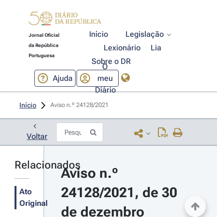
Início
Legislação
Jornal Oficial
da República
Lexionário
Lia
Portuguesa
Sobre o DR
O
Ajuda
meu
Diário
Início
Aviso n.º 24128/2021 
Voltar
Relacionados
Aviso n.º 
24128/2021, de 30 
Ato
Original
de dezembro