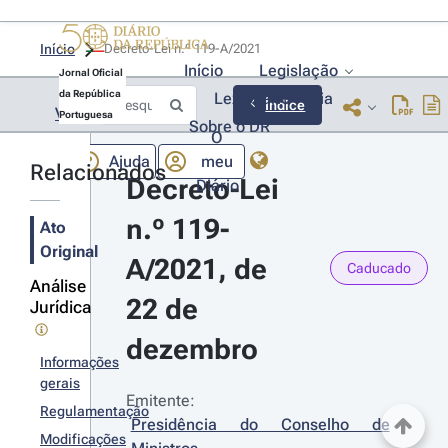
Início
Decreto-Lei n.º 119-A/2021 
Início
Legislação
Jornal Oficial
da República
Lexionário
Lia
Índice
Voltar
Portuguesa
Sobre o DR
O
Ajuda
meu
Relacionados
Decreto-Lei 
Diário
n.º 119-
Ato
Original
A/2021, de 
Caducado
Análise
22 de 
Jurídica
dezembro
Informações
gerais
Emitente:
Regulamentação
Presidência do Conselho de 
Modificações