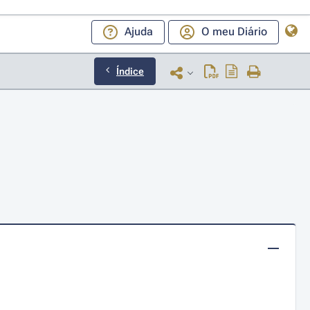
Ajuda
O meu Diário
Índice