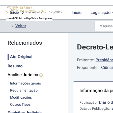
Início
Legislação
Início
Decreto-Lei n.º 123/2019 
Jornal Oficial da República Portuguesa
Voltar
Relacionados
Decreto-Le
Ato Original
Emitente:
Presidênc
Resumo
Proponente:
Ciênci
Análise Jurídica
Informações gerais
Informação da p
Regulamentação
Modificações
Diário 
Publicação:
Outros Tipos
Data de Publicação:
Decisões Judiciais