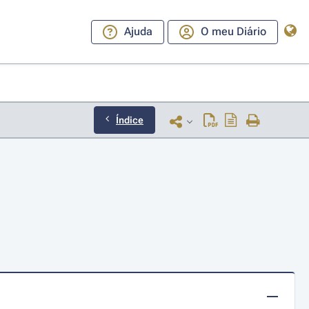
Ajuda
O meu Diário
Índice