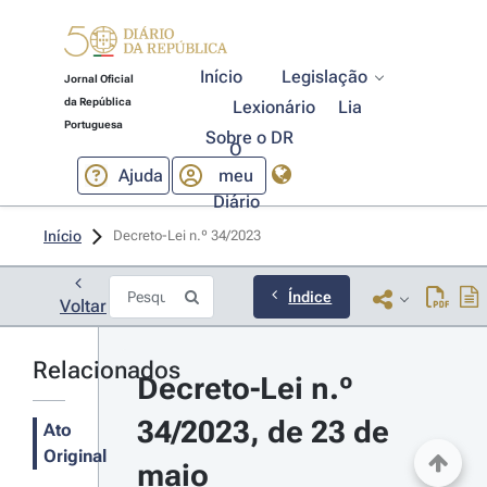
Início
Legislação
Jornal Oficial
da República
Lexionário
Lia
Portuguesa
Sobre o DR
O
Ajuda
meu
Diário
Início
Decreto-Lei n.º 34/2023 
Índice
Voltar
Relacionados
Decreto-Lei n.º 
34/2023, de 23 de 
Ato
Original
maio