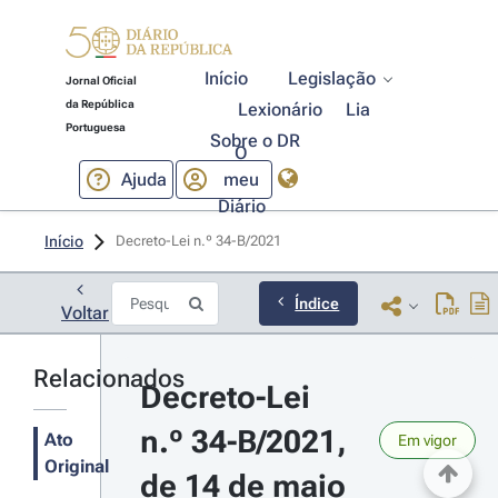
Início
Legislação
Jornal Oficial
da República
Lexionário
Lia
Portuguesa
Sobre o DR
O
Ajuda
meu
Diário
Início
Decreto-Lei n.º 34-B/2021 
Índice
Voltar
Relacionados
Decreto-Lei 
n.º 34-B/2021, 
Ato
Em vigor
Original
de 14 de maio