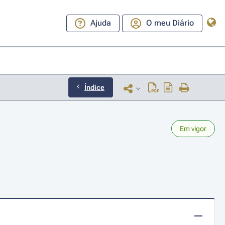
Ajuda
O meu Diário
Índice
Em vigor