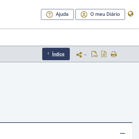
Ajuda
O meu Diário
Índice