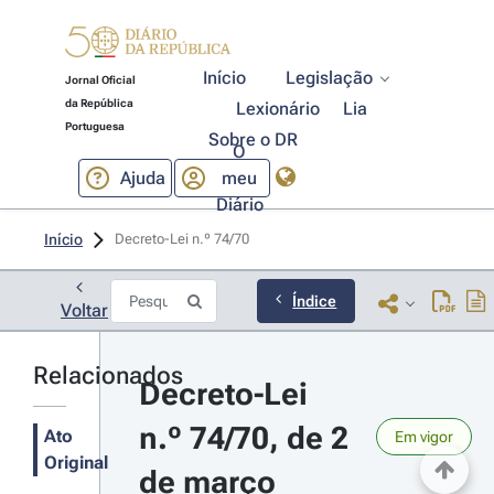
Início
Legislação
Jornal Oficial
da República
Lexionário
Lia
Portuguesa
Sobre o DR
O
Ajuda
meu
Diário
Início
Decreto-Lei n.º 74/70 
Índice
Voltar
Relacionados
Decreto-Lei 
n.º 74/70, de 2 
Ato
Em vigor
Original
de março