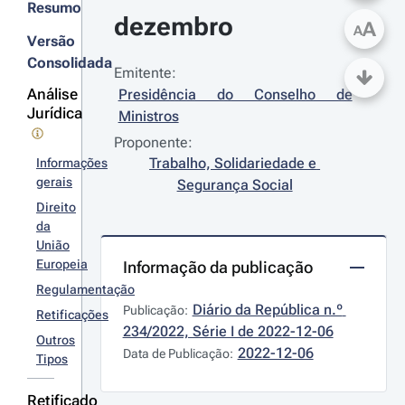
Resumo
dezembro
A
A
Versão
Consolidada
Emitente:
Análise
Presidência do Conselho de 
Jurídica
Ministros
Proponente:
Trabalho, Solidariedade e 
Informações
gerais
Segurança Social
Direito
da
União
Europeia
Informação da publicação
Regulamentação
Diário da República n.º 
Publicação:
Retificações
234/2022, Série I de 2022-12-06
Outros
2022-12-06
Data de Publicação:
Tipos
Retificado