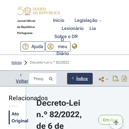
Início
Legislação
Jornal Oficial
da República
Lexionário
Lia
Portuguesa
Sobre o DR
O
Ajuda
meu
Diário
Início
Decreto-Lei n.º 82/2022 
Índice
Voltar
Relacionados
Decreto-Lei 
n.º 82/2022, 
Ato
Em vigor
Original
de 6 de 