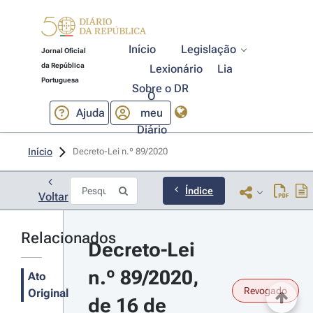
Início
Legislação
Jornal Oficial
da República
Lexionário
Lia
Portuguesa
Sobre o DR
O
Ajuda
meu
Diário
Início
Decreto-Lei n.º 89/2020 
Índice
Voltar
Relacionados
Decreto-Lei 
n.º 89/2020, 
Ato
Revogado
Original
de 16 de 