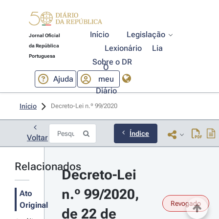
Início
Legislação
Jornal Oficial
da República
Lexionário
Lia
Portuguesa
Sobre o DR
O
Ajuda
meu
Diário
Início
Decreto-Lei n.º 99/2020 
Índice
Voltar
Relacionados
Decreto-Lei 
n.º 99/2020, 
Ato
Revogado
Original
de 22 de 