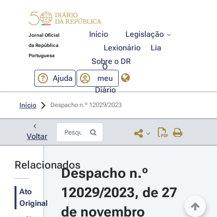
Início
Legislação
Jornal Oficial
da República
Lexionário
Lia
Portuguesa
Sobre o DR
O
Ajuda
meu
Diário
Início
Despacho n.º 12029/2023 
Voltar
Relacionados
Despacho n.º 
12029/2023, de 27 
Ato
Original
de novembro