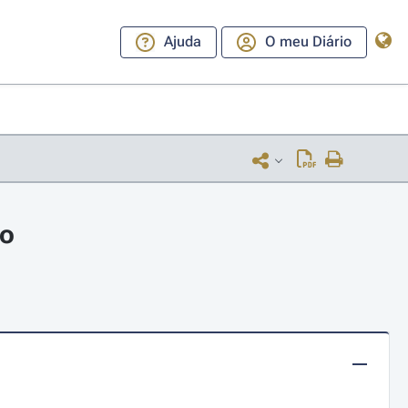
Ajuda
O meu Diário
ro