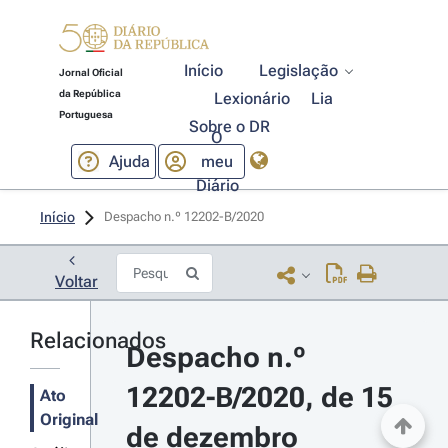
Início
Legislação
Jornal Oficial
da República
Lexionário
Lia
Portuguesa
Sobre o DR
O
Ajuda
meu
Diário
Início
Despacho n.º 12202-B/2020 
Voltar
Relacionados
Despacho n.º 
12202-B/2020, de 15 
Ato
Original
de dezembro