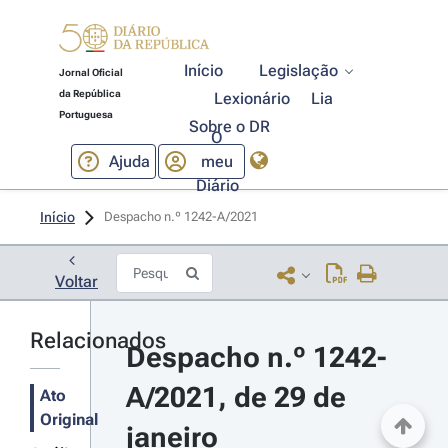
Início
Legislação
Jornal Oficial
da República
Lexionário
Lia
Portuguesa
Sobre o DR
O
Ajuda
meu
Diário
Início
Despacho n.º 1242-A/2021 
Voltar
Relacionados
Despacho n.º 1242-
A/2021, de 29 de 
Ato
Original
janeiro