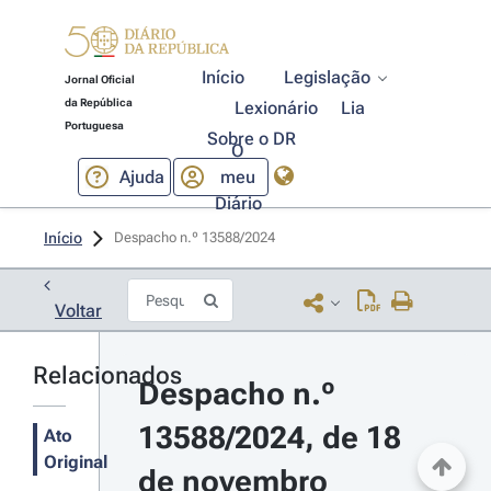
Início
Legislação
Jornal Oficial
da República
Lexionário
Lia
Portuguesa
Sobre o DR
O
Ajuda
meu
Diário
Início
Despacho n.º 13588/2024 
Voltar
Relacionados
Despacho n.º 
13588/2024, de 18 
Ato
Original
de novembro