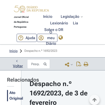
Início
Legislação
Jornal Oficial
da República
Lexionário
Lia
Portuguesa
Sobre o DR
O
Ajuda
meu
Diário
Início
Despacho n.º 1692/2023 
Voltar
Relacionados
Despacho n.º 
1692/2023, de 3 de 
Ato
Original
fevereiro