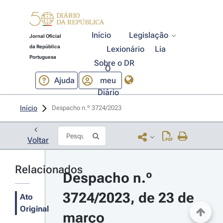
Início
Legislação
Jornal Oficial
da República
Lexionário
Lia
Portuguesa
Sobre o DR
O
Ajuda
meu
Diário
Início
Despacho n.º 3724/2023 
Voltar
Relacionados
Despacho n.º 
3724/2023, de 23 de 
Ato
Original
março