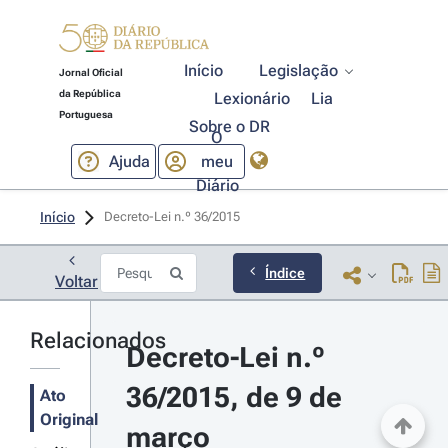
Início
Legislação
Jornal Oficial
da República
Lexionário
Lia
Portuguesa
Sobre o DR
O
Ajuda
meu
Diário
Início
Decreto-Lei n.º 36/2015 
Índice
Voltar
Relacionados
Decreto-Lei n.º 
36/2015, de 9 de 
Ato
Original
março